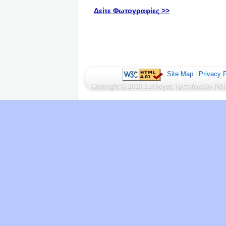
Δείτε Φωτογραφίες >>
Site Map
|
Privacy P
Copyright:© 2010 Σύλλογος Τριποδιωτών Ν