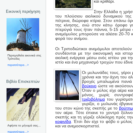
και κριθάρι.
Εικονική περιήγηση
Στην Ελλάδα η χρήσ
του πλούσιου αιολικού δυναμικού της
πέτρινα, διώροφα κτίρια. Στον επάνω ό
της κίνησης, ενώ στον κάτω όροφο γ
πτερύγιά τους ήταν πάνινα, 5-15 μέτρα
ανεμόμυλος μπορούσε να αλέσει 20-70 κ
φορά του ανέμου.
Οι Τριποδιώτικοι ανεμόμυλοι αποτελούν 
συνδέονται με την οικονομική και ιστο
Περιηγηθείτε εικονικά στις
αιολική ενέργεια μέσω ενός ιστίου για 
Τρίποδες
ιστίο και ένα μηχανισμό τροχών που έδινε
περισσότερα...>
Οι μυλωνάδες τους, γέροι
χρόνια και την άχνη του α
Βιβλίο Επισκεπτών
βροχές μπαλωμένα πανιά
βούκινο
ώστε να ακούσουν 
Όταν ο μύλος είχε αέρα κα
μόνος, χωρίς συντροφι
τριζοβόλημα
του γυρίσματο
γυρίζει, ο μυλωνάς έβγαι
του στον κώνο της σκεπής με το
βούτημ
τον αέρα. Τότε έπιανε το χοντρό ξύλιν
σκεπής και τη γύριζε ολόκληρη πρός την
κοφινίδα
. Έτσι δεν είχε το φόβο ο μύλος
Αφήστε το μήνυμά σας...
και να ανεμοσκορπιστεί.
περισσότερα...>