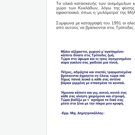
Τα υλικά κατασκευής των ανεμόμυλων κ
χώρο των Κυκλάδων, λόγω της φύσης 
ηφαιστειακά, όπως η 'μυλόμετρα' της Μή
Συμφωνα με καταγραφή του 1991 οι αλεστ
από αυτούς να βρίσκονται στις Τρίποδες.
Μύλοι αξέχαστοι, χωριού μ΄αγαπημένοι
κάποτε δίνατε στις Τρίποδες ζωή.
Τώρα στο ύψωμα και οι τρεις λησμονημένοι
αύρα γυαλού σας χαϊδεύει μια πνοή.
Πέτρες, αδράχτια και σκεπές τραυματισμένα
βρίσκονται άχρηστα σε όλους τώρα πιά
δίχως πανιά λευκά η κάθε σας αντένα
βάρκα γερμένη με σπασμένα τα κουπιά.
Ήμουνα κάποτε και γω, αυτού, κοντά σας
κάθε σας κίνηση χαιρόμουν και στροφή.
Τώρα βαδίζω με τ΄ αχνάρια τα δικά σας
μέσα στα ξένα με την πίκρα μου κρυφή.
-Εμμ. Μιχ. Δημητροκάλλης-