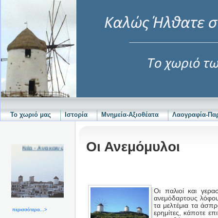
Το χωριό μας
Ιστορία
Μνημεία-Αξιοθέατα
Λαογραφία-Π
Οι Ανεμόμυλοι
Νέα - Ανακοινώσεις
Οι παλιοί και γερα
ανεμόδαρτους λόφου
τα μελτέμια τα άσπρ
περισσότερα...>
ερημίτες, κάποτε επ